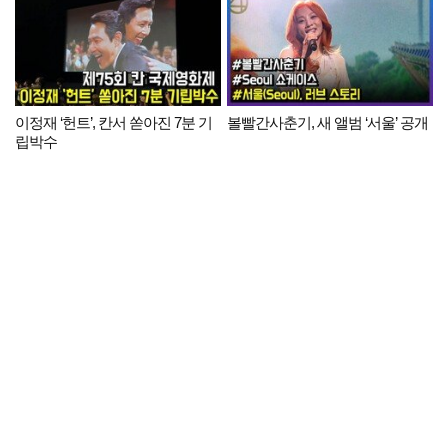
이정재 ‘헌트’, 칸서 쏟아진 7분 기
볼빨간사춘기, 새 앨범 ‘서울’ 공개
립박수