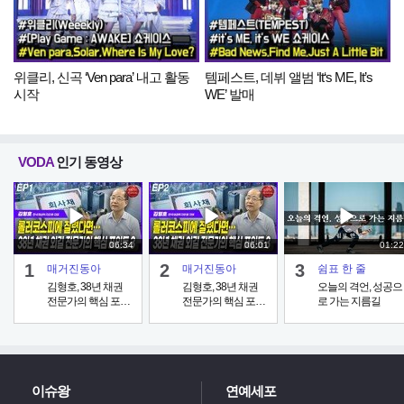
위클리, 신곡 ‘Ven para’ 내고 활동
템페스트, 데뷔 앨범 ‘It‘s ME, It’s
시작
WE’ 발매
VODA
인기 동영상
06:34
06:01
01:22
1
2
3
매거진동아
매거진동아
쉼표 한 줄
김형호, 38년 채권
김형호, 38년 채권
오늘의 격언, 성공으
전문가의 핵심 포인
전문가의 핵심 포인
로 가는 지름길
트 EP1
트 EP2
이슈왕
연예세포