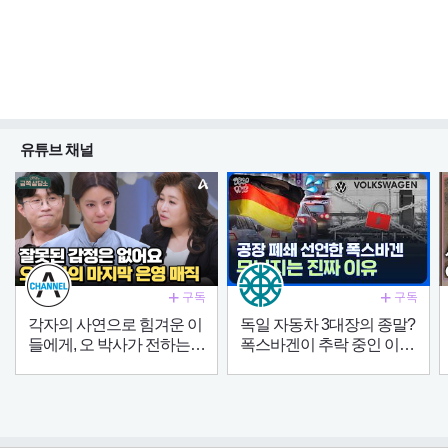
유튜브 채널
구독
구독
각자의 사연으로 힘겨운 이
독일 자동차 3대장의 종말?
들에게, 오 박사가 전하는
폭스바겐이 추락 중인 이유
마지막 은영 매직 | 오은영
| 폭스바겐의 위기 | 🌊딥다
의 금쪽 상담소 150 회
이브🌊