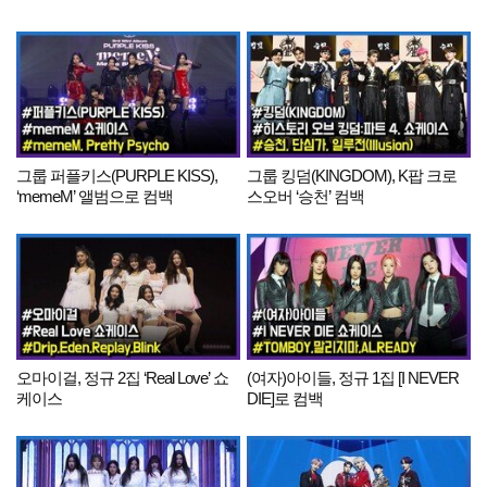
그룹 퍼플키스(PURPLE KISS),
그룹 킹덤(KINGDOM), K팝 크로
‘memeM’ 앨범으로 컴백
스오버 ‘승천’ 컴백
오마이걸, 정규 2집 ‘Real Love’ 쇼
(여자)아이들, 정규 1집 [I NEVER
케이스
DIE]로 컴백