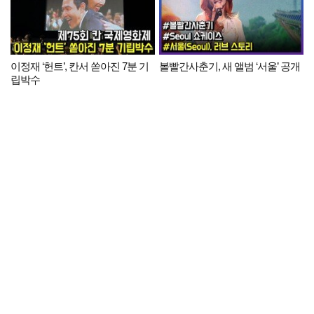
이정재 ‘헌트’, 칸서 쏟아진 7분 기
볼빨간사춘기, 새 앨범 ‘서울’ 공개
립박수