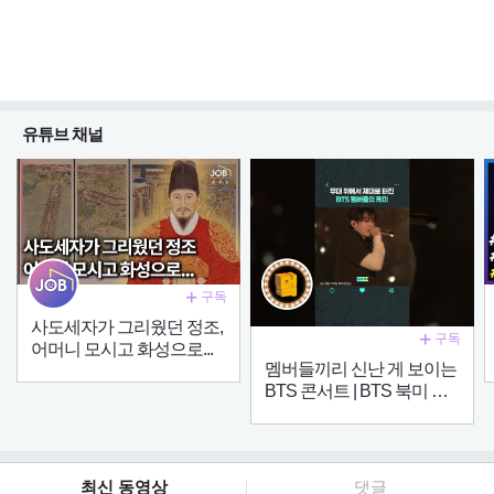
유튜브 채널
구독
사도세자가 그리웠던 정조,
구독
어머니 모시고 화성으로...
멤버들끼리 신난 게 보이는
BTS 콘서트 | BTS 북미 투
어
최신 동영상
댓글