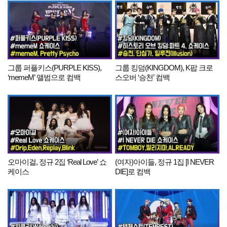
그룹 퍼플키스(PURPLE KISS),
그룹 킹덤(KINGDOM), K팝 크로
‘memeM’ 앨범으로 컴백
스오버 ‘승천’ 컴백
오마이걸, 정규 2집 ‘Real Love’ 쇼
(여자)아이들, 정규 1집 [I NEVER
케이스
DIE]로 컴백