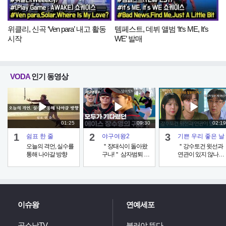
위클리, 신곡 ‘Ven para’ 내고 활동
템페스트, 데뷔 앨범 ‘It‘s ME, It’s
시작
WE’ 발매
VODA
인기 동영상
01:25
09:30
02:19
1
2
3
쉼표 한 줄
야구여왕2
기쁜 우리 좋은 날
오늘의 격언, 실수를
＂장태식이 돌아왔
＂강수토건 윗선과
통해 나아갈 방향
구나!＂ 삼자범퇴 무
연관이 있지 않나＂
실점 '돌아온 에이스'
기자의 말에 혼란스
장수영!
러운 윤종훈&엄현
경 [기쁜 우리 좋은
날] | KBS 260806 방
송
이슈왕
연예세포
공소남TV
불러야 뜬다