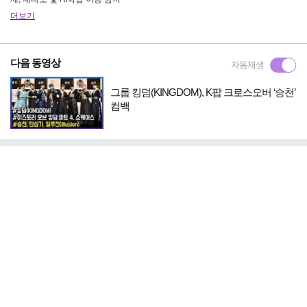
더보기
다음 동영상
자동재생
그룹 킹덤(KINGDOM), K팝 크로스오버 ‘승천’
컴백